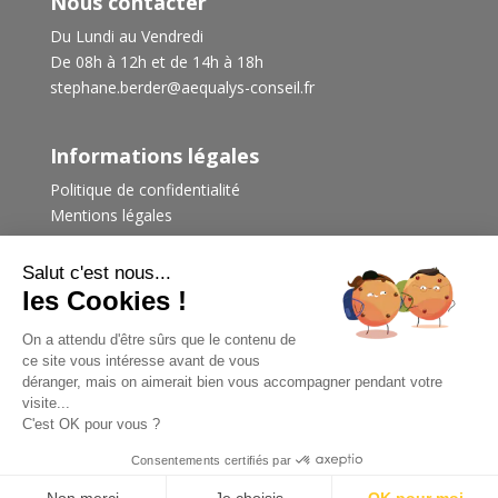
Nous contacter
Du Lundi au Vendredi
De 08h à 12h et de 14h à 18h
stephane.berder@aequalys-conseil.fr
Informations légales
Politique de confidentialité
Mentions légales
Salut c'est nous...
les Cookies !
On a attendu d'être sûrs que le contenu de
© Tout droits réservés par Aequalys Conseil - Création
ce site vous intéresse avant de vous
et Gestion du Site par Sandrine Berder
déranger, mais on aimerait bien vous accompagner pendant votre
visite...
C'est OK pour vous ?
Consentements certifiés par